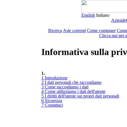
English
Italiano
Aziende
Ricerca
Aste correnti
Come comprare
Come
Clicca qui per 
Informativa sulla pri
1.
1 Introduzione
2 I dati personali che raccogliamo
3 Come raccogliamo i dati
4 Come utilizziamo i dati dell'utente
5 I diritti dell'utente sui propri dati personali
6 Sicurezza
7 Contattaci