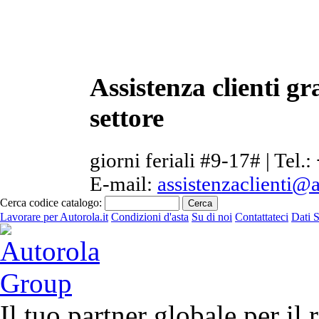
Assistenza clienti gr
settore
giorni feriali #9-17# | Tel.:
E-mail:
assistenzaclienti@a
Cerca codice catalogo:
Lavorare per Autorola.it
Condizioni d'asta
Su di noi
Contattateci
Dati S
Il tuo partner globale per il